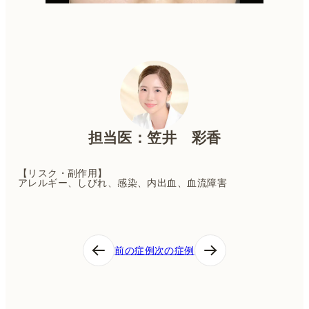
担当医：笠井 彩香
【リスク・副作用】
アレルギー、しびれ、感染、内出血、血流障害⁡
投
前の症例
次の症例
稿
ナ
ビ
ゲ