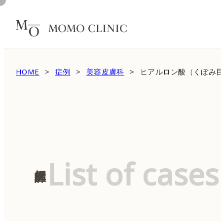
HOME
症例
美容皮膚科
ヒアルロン酸（くぼみ目
List of cases
症例詳細