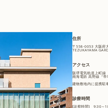
住所
〒558-0053 大阪
TEZUKAYAMA GARD
アクセス
阪堺電気軌道上町線
南海電鉄 高野線『帝
建物敷地内に提携駐
診療時間
[診察時間] 9:30～