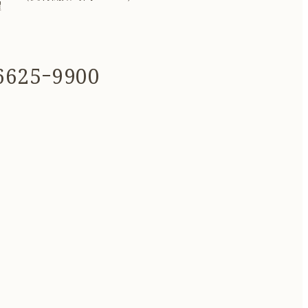
曜
625ｰ9900