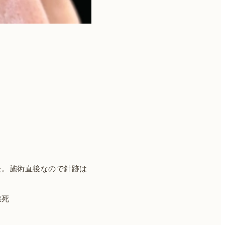
た。施術直後なので針跡は
壊死