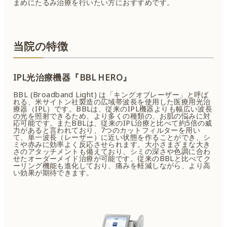
まめにたるみ治療を行いたい方におすすめです。
当院の特徴
IPL光治療機器『BBL HERO』
BBL (Broadband Light) は「キングオブレーザー」と呼ば
れる、米サイトン社製造の広域帯波長を使用した医療用光治
療器（IPL）です。BBLは、従来のIPL機器よりも幅広い波長
の光を照射できるため、より多くの種類の、お肌の悩みに対
応可能です。またBBLは、従来のIPL治療と比べて約5倍の威
力があると言われており、7つのカットフィルターを用い
て、単一波長（レーザー）に近い状態を作ることができ、シ
ミや赤みに効率よく反応させられます。大小さまざまな大き
さのアタッチメントも備えており、シミの深さや色調に合わ
せたオーダーメイド治療が可能です。従来のBBLと比べてク
ーリング機能も進化しており、痛みを軽減しながら、より高
い効果が期待できます。