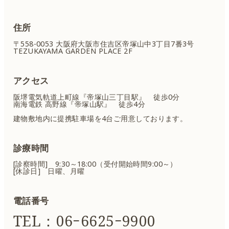
住所
〒558-0053 大阪府大阪市住吉区
帝塚山中3丁目7番3号
TEZUKAYAMA GARDEN PLACE 2F
アクセス
阪堺電気軌道上町線『帝塚山三丁目駅』 徒歩0分
南海電鉄 高野線『帝塚山駅』 徒歩4分
建物敷地内に提携駐車場を4台ご用意しております。
診療時間
[診察時間] 9:30～18:00（受付開始時間9:00～）
[休診日] 日曜、月曜
電話番号
TEL：06ｰ6625ｰ9900