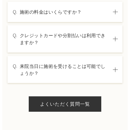
Q.
施術の料金はいくらですか？
A.
施術内容によって料金は異なります。詳しく
Q.
クレジットカードや分割払いは利用でき
は料金表ページをご確認いただくか、カウン
ますか？
セリングでご案内いたします。
A.
→ 料金表ページへ
はい、クレジットカードや医療ローンを利用
Q.
来院当日に施術を受けることは可能でし
した分割払いも可能です。詳細は受付スタッ
ょうか？
フにお問い合わせください。
A.
ドクターの判断やご希望の施術、当日のご予
約状況により異なりますが、当日にお受けい
よくいただく質問一覧
ただける施術もございます。当日の施術をご
希望の場合は、ご予約の際にお気軽にご相談
ください。