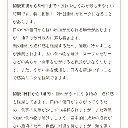
術後直後から3日目まで
：腫れやむくみが最も出やすい
時期です。特に術後1～2日は腫れがピークになること
があります。
口の中の傷口から軽い出血が見られる場合があります
が、通常は数日以内に落ち着きます。
頬の腫れや違和感を軽減するため、適度に冷やすこと
が推奨されます。固い食べ物を避け、スープやゼリー
などの柔らかい食事を心がけると負担が少なくなりま
す。また、うがい薬を使用し、口内を清潔に保つこと
で感染リスクを軽減できます。
術後4日目から1週間
： 腫れが徐々に引き始め、違和感
も軽減してきます。口内の傷口がふさがってくるた
め、食事の制限が少しずつ緩和されますが、まだ刺激
の強い食べ物は避けましょう。基本的に抜糸の必要が
ない施術のため、自然に回復を待ちますが、頬を強く