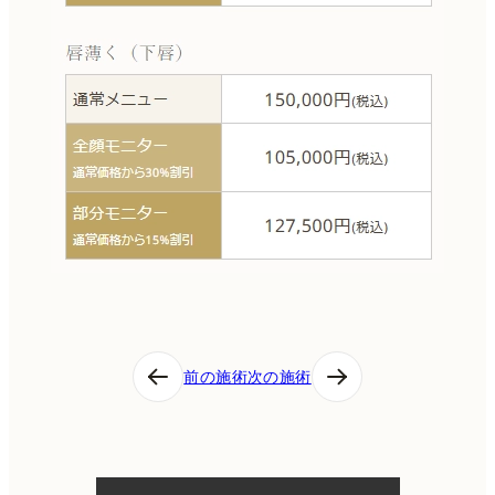
投
前の施術
次の施術
稿
ナ
ビ
ゲ
ー