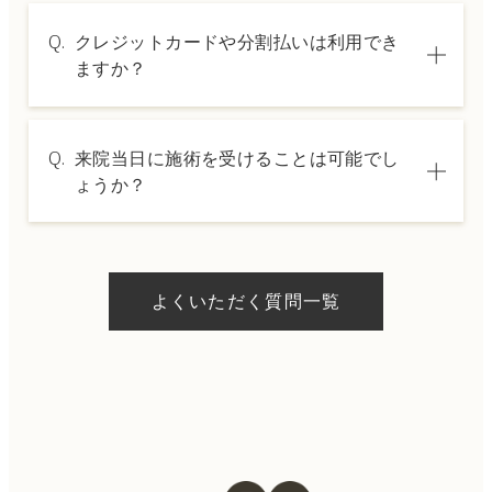
A.
施術内容によって料金は異なります。詳しく
Q.
クレジットカードや分割払いは利用でき
は料金表ページをご確認いただくか、カウン
ますか？
セリングでご案内いたします。
A.
→ 料金表ページへ
はい、クレジットカードや医療ローンを利用
Q.
来院当日に施術を受けることは可能でし
した分割払いも可能です。詳細は受付スタッ
ょうか？
フにお問い合わせください。
A.
ドクターの判断やご希望の施術、当日のご予
約状況により異なりますが、当日にお受けい
よくいただく質問一覧
ただける施術もございます。当日の施術をご
希望の場合は、ご予約の際にお気軽にご相談
ください。