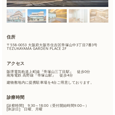
住所
〒558-0053 大阪府大阪市住吉区
帝塚山中3丁目7番3号
TEZUKAYAMA GARDEN PLACE 2F
アクセス
阪堺電気軌道上町線『帝塚山三丁目駅』 徒歩0分
南海電鉄 高野線『帝塚山駅』 徒歩4分
建物敷地内に提携駐車場を4台ご用意しております。
診療時間
[診察時間] 9:30～18:00（受付開始時間9:00～）
[休診日] 日曜、月曜