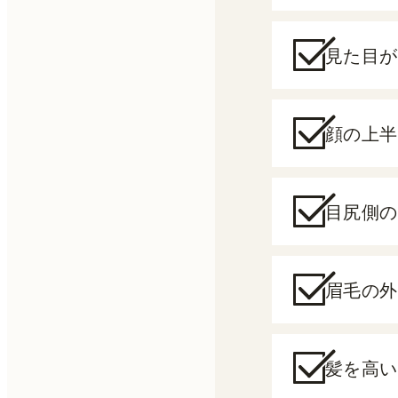
見た目が
顔の上半
目尻側の
眉毛の外
髪を高い