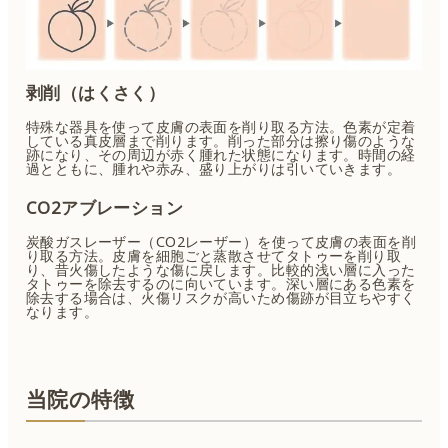
剥削（はくさく）
特殊な器具を使って皮膚の表面を削り取る方法。色素が定着
している真皮層まで削ります。削った部分は擦り傷のような
跡になり、その周辺が赤く腫れた状態になります。時間の経
過とともに、腫れや赤み、盛り上がりは引いていきます。
CO2アブレーション
炭酸ガスレーザー（CO2レーザー）を使って皮膚の表面を削
り取る方法。皮膚を細胞ごと蒸散させてタトゥーを削り取
り、昔火傷したような傷に戻します。比較的浅い層に入った
タトゥーを除去するのに向いています。深い層にある色素を
除去する場合は、火傷リスクが高いため傷跡が目立ちやすく
なります。
当院の特徴