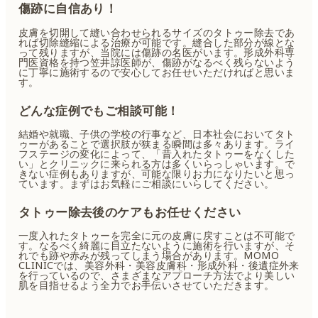
傷跡に自信あり！
皮膚を切開して縫い合わせられるサイズのタトゥー除去であ
れば切除縫縮による治療が可能です。縫合した部分が線とな
って残りますが、当院には傷跡の名医がいます。形成外科専
門医資格を持つ笠井諒医師が、傷跡がなるべく残らないよう
に丁寧に施術するので安心してお任せいただければと思いま
す。
どんな症例でもご相談可能！
結婚や就職、子供の学校の行事など、日本社会においてタト
ゥーがあることで選択肢が狭まる瞬間は多々あります。ライ
フステージの変化によって、「昔入れたタトゥーをなくした
い」とクリニックに来られる方は多くいらっしゃいます。で
きない症例もありますが、可能な限りお力になりたいと思っ
ています。まずはお気軽にご相談にいらしてください。
タトゥー除去後のケアもお任せください
一度入れたタトゥーを完全に元の皮膚に戻すことは不可能で
す。なるべく綺麗に目立たないように施術を行いますが、そ
れでも跡や赤みが残ってしまう場合があります。MOMO
CLINICでは、美容外科・美容皮膚科・形成外科・後遺症外来
を行っているので、さまざまなアプローチ方法でより美しい
肌を目指せるよう全力でお手伝いさせていただきます。