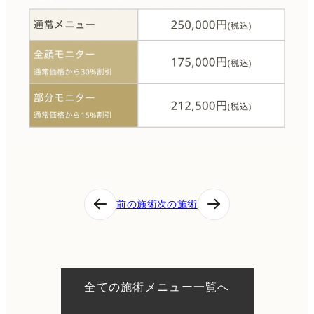
投
前の施術
次の施術
稿
ナ
ビ
ゲ
ー
シ
全ての施術メニュー一覧へ
ョ
ン