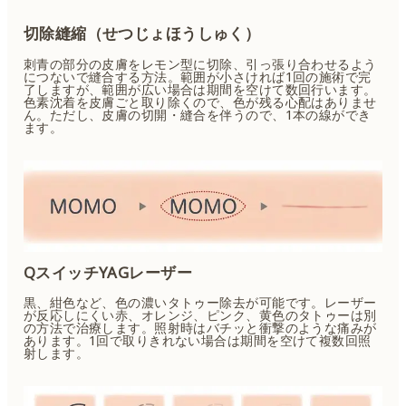
切除縫縮（せつじょほうしゅく）
刺青の部分の皮膚をレモン型に切除、引っ張り合わせるよう
につないで縫合する方法。範囲が小さければ1回の施術で完
了しますが、範囲が広い場合は期間を空けて数回行います。
色素沈着を皮膚ごと取り除くので、色が残る心配はありませ
ん。ただし、皮膚の切開・縫合を伴うので、1本の線ができ
ます。
QスイッチYAGレーザー
黒、紺色など、色の濃いタトゥー除去が可能です。レーザー
が反応しにくい赤、オレンジ、ピンク、黄色のタトゥーは別
の方法で治療します。照射時はバチッと衝撃のような痛みが
あります。1回で取りきれない場合は期間を空けて複数回照
射します。