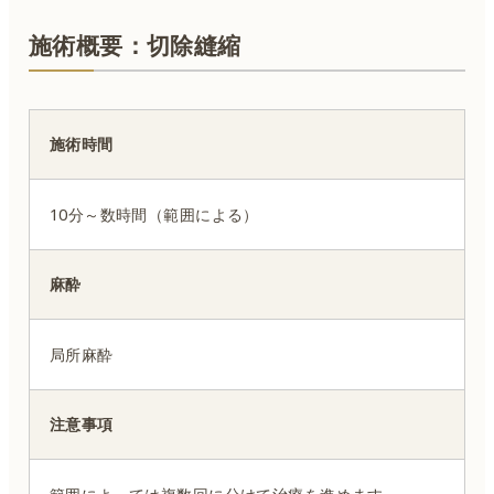
施術概要：切除縫縮
施術時間
10分～数時間（範囲による）
麻酔
局所麻酔
注意事項