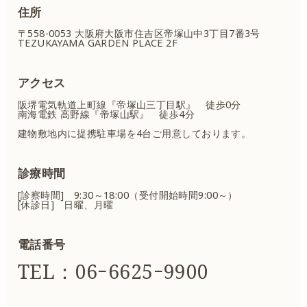
住所
〒558-0053 大阪府大阪市住吉区
帝塚山中3丁目7番3号
TEZUKAYAMA GARDEN PLACE 2F
アクセス
阪堺電気軌道上町線『帝塚山三丁目駅』 徒歩0分
南海電鉄 高野線『帝塚山駅』 徒歩4分
建物敷地内に提携駐車場を4台ご用意しております。
診療時間
[診察時間] 9:30～18:00（受付開始時間9:00～）
[休診日] 日曜、月曜
電話番号
TEL：06ｰ6625ｰ9900