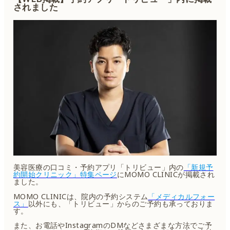
されました
美容医療の口コミ・予約アプリ「トリビュー」内の
「新規予
約開始クリニック」特集ページ
にMOMO CLINICが掲載され
ました。
MOMO CLINICは、院内の予約システム
「メディカルフォー
ス」
以外にも、「トリビュー」からのご予約も承っておりま
す。
また、お電話やInstagramのDMなどさまざまな方法でご予