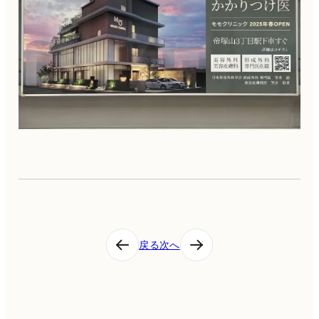
投
戻る
次へ
稿
ナ
ビ
ゲ
ー