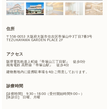
住所
〒558-0053 大阪府大阪市住吉区
帝塚山中3丁目7番3号
TEZUKAYAMA GARDEN PLACE 2F
アクセス
阪堺電気軌道上町線『帝塚山三丁目駅』 徒歩0分
南海電鉄 高野線『帝塚山駅』 徒歩4分
建物敷地内に提携駐車場を4台ご用意しております。
診療時間
[診察時間] 9:30～18:00（受付開始時間9:00～）
[休診日] 日曜、月曜