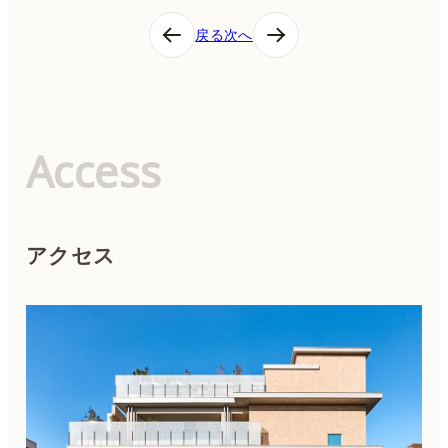
投
戻る
次へ
稿
ナ
ビ
ゲ
ー
シ
Access
ョ
ン
アクセス