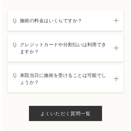
Q.
施術の料金はいくらですか？
A.
施術内容によって料金は異なります。詳しく
Q.
クレジットカードや分割払いは利用でき
は料金表ページをご確認いただくか、カウン
ますか？
セリングでご案内いたします。
A.
→ 料金表ページへ
はい、クレジットカードや医療ローンを利用
Q.
来院当日に施術を受けることは可能でし
した分割払いも可能です。詳細は受付スタッ
ょうか？
フにお問い合わせください。
A.
ドクターの判断やご希望の施術、当日のご予
約状況により異なりますが、当日にお受けい
よくいただく質問一覧
ただける施術もございます。当日の施術をご
希望の場合は、ご予約の際にお気軽にご相談
ください。