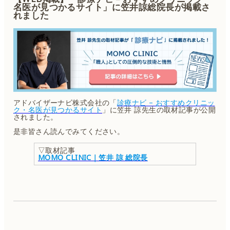
名医が見つかるサイト」に笠井諒総院長が掲載さ
れました
アドバイザーナビ株式会社の「
診療ナビ – おすすめクリニッ
ク・名医が見つかるサイト
」に笠井 諒先生の取材記事が公開
されました。
是非皆さん読んでみてください。
▽取材記事
MOMO CLINIC｜笠井 諒 総院長