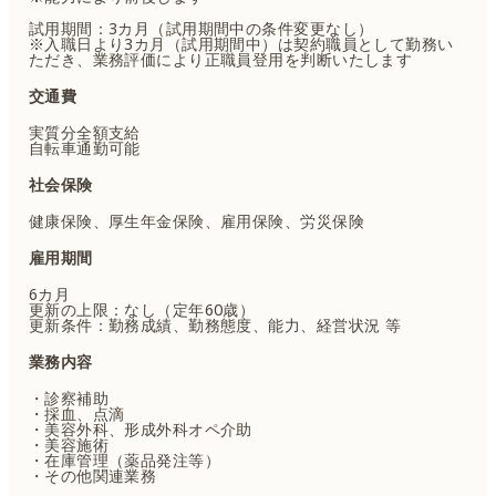
試用期間：3カ月（試用期間中の条件変更なし）
※入職日より3カ月（試用期間中）は契約職員として勤務い
ただき、業務評価により正職員登用を判断いたします
交通費
実質分全額支給
自転車通勤可能
社会保険
健康保険、厚生年金保険、雇用保険、労災保険
雇用期間
6カ月
更新の上限：なし（定年60歳）
更新条件：勤務成績、勤務態度、能力、経営状況 等
業務内容
・診察補助
・採血、点滴
・美容外科、形成外科オペ介助
・美容施術
・在庫管理（薬品発注等）
・その他関連業務