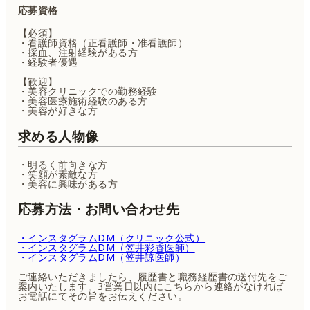
応募資格
【必須】
・看護師資格（正看護師・准看護師）
・採血、注射経験がある方
・経験者優遇
【歓迎】
・美容クリニックでの勤務経験
・美容医療施術経験のある方
・美容が好きな方
求める人物像
・明るく前向きな方
・笑顔が素敵な方
・美容に興味がある方
応募方法・お問い合わせ先
・インスタグラムDM（クリニック公式）
・インスタグラムDM（笠井彩香医師）
・インスタグラムDM（笠井諒医師）
ご連絡いただきましたら、履歴書と職務経歴書の送付先をご
案内いたします。3営業日以内にこちらから連絡がなければ
お電話にてその旨をお伝えください。