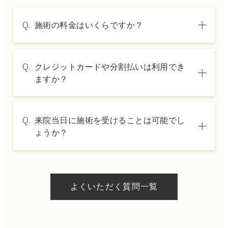
Q.
施術の料金はいくらですか？
A.
施術内容によって料金は異なります。詳しく
Q.
クレジットカードや分割払いは利用でき
は料金表ページをご確認いただくか、カウン
ますか？
セリングでご案内いたします。
A.
→ 料金表ページへ
はい、クレジットカードや医療ローンを利用
Q.
来院当日に施術を受けることは可能でし
した分割払いも可能です。詳細は受付スタッ
ょうか？
フにお問い合わせください。
A.
ドクターの判断やご希望の施術、当日のご予
約状況により異なりますが、当日にお受けい
よくいただく質問一覧
ただける施術もございます。当日の施術をご
希望の場合は、ご予約の際にお気軽にご相談
ください。