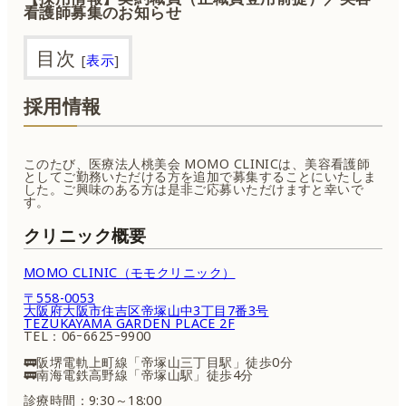
看護師募集のお知らせ
目次
[
表示
]
採用情報
このたび、医療法人桃美会 MOMO CLINICは、美容看護師
としてご勤務いただける方を追加で募集することにいたしま
した。ご興味のある方は是非ご応募いただけますと幸いで
す。
クリニック概要
MOMO CLINIC（モモクリニック）
〒558-0053
大阪府大阪市住吉区帝塚山中3丁目7番3号
TEZUKAYAMA GARDEN PLACE 2F
TEL：06ｰ6625ｰ9900
🚃阪堺電軌上町線「帝塚山三丁目駅」徒歩0分
🚃南海電鉄高野線「帝塚山駅」徒歩4分
診療時間：9:30～18:00