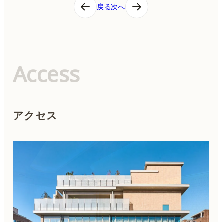
投
戻る
次へ
稿
ナ
ビ
ゲ
ー
シ
Access
ョ
ン
アクセス