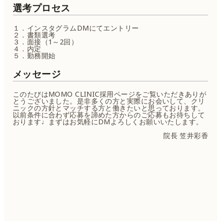
選考プロセス
１．インスタグラムDMにてエントリー
２．書類選考
３．面接（1～2回）
４．内定
５．勤務開始
メッセージ
このたびはMOMO CLINIC採用ページをご覧いただきありが
とうございました。是非多くの方と実際にお会いして、クリ
ニックの方針とマッチする方と働きたいと思っております。
以前条件に合わず応募を諦めた方からのご応募もお待ちして
おります♩まずはお気軽にDMよろしくお願いいたします。
院長 笠井彩香