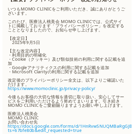
いつもMOMO CLINICをご利用いただき、誠にありがとうご
ざいます。
このたび、医療法人桃美会 MOMO CLINICでは、公式サイ
トに掲載しております「プライバシーポリシー」を改定する
こととなりましたので、お知らせ申し上げます。
【改定日】
2025年9月5日
【主な改定内容】
・利用目的の明確化
・Cookie（クッキー）及び類似技術の利用に関する記載を追
加
・Googleアナリティクスの利用に関する記載を追加
・Microsoft Clarityの利用に関する記載を追加
改定後のプライバシーポリシー全文は、以下よりご確認いた
だけます。
https://www.momoclinic.jp/privacy-policy/
今後もお客様の大切な情報を適切に取り扱い、安心してサー
ビスをご利用いただけるよう努めてまいります。引き続き
MOMO CLINICをご愛顧賜りますようお願い申し上げます。
医療法人桃美会
MOMO CLINIC
お問い合わせ先
https://docs.google.com/forms/d/1HnRvwSNUQMBaRgGJ
ts=67bfe80b&edit_requested=true