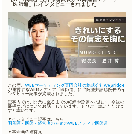
「医師道」にインタビューされました
この度、
WEBマーケティング専門会社の株式会社WeBridge
が運営するWEBメディア「医師道」に当院笠井諒総院長のイ
ンタビュー記事が掲載されました。
記事内では、開業に至るまでの経緯や診療への想い、今後の
展望などについてお話ししています。ぜひご一読いただけま
すと幸いです。
▼インタビュー記事はこちら
開業医・医師・経営者のためのWEBメディア医師道
▼本企画の運営元