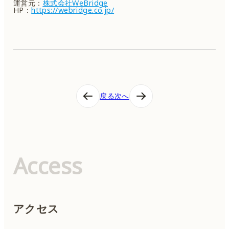
運営元：
株式会社WeBridge
HP：
https://webridge.co.jp/
投
戻る
次へ
稿
ナ
ビ
ゲ
ー
シ
Access
ョ
ン
アクセス