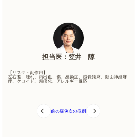
担当医：笠井 諒
【リスク・副作用】
左右差、腫れ、内出血、傷、感染症、感覚鈍麻、顔面神経麻
痺、ケロイド、瘢痕化、アレルギー反応
投
前の症例
次の症例
稿
ナ
ビ
ゲ