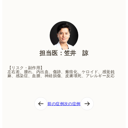
担当医：笠井 諒
【リスク・副作用】
左右差、腫れ、内出血、傷跡、瘢痕化、ケロイド、感覚鈍
麻、感染症、血腫、神経損傷、皮膚壊死、アレルギー反応
投
前の症例
次の症例
稿
ナ
ビ
ゲ