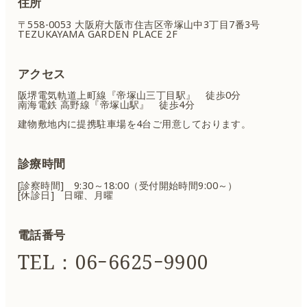
住所
〒558-0053 大阪府大阪市住吉区
帝塚山中3丁目7番3号
TEZUKAYAMA GARDEN PLACE 2F
アクセス
阪堺電気軌道上町線『帝塚山三丁目駅』 徒歩0分
南海電鉄 高野線『帝塚山駅』 徒歩4分
建物敷地内に提携駐車場を4台ご用意しております。
診療時間
[診察時間] 9:30～18:00（受付開始時間9:00～）
[休診日] 日曜、月曜
電話番号
TEL：06ｰ6625ｰ9900