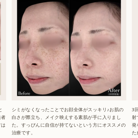
と
シミがなくなったことでお顔全体がスッキリ♪お肌の
3
患者
白さが際立ち、メイク映えする素肌が手に入りまし
射
方は
た。すっぴんに自信が持てないという方にオススメの
発
治療です。
た