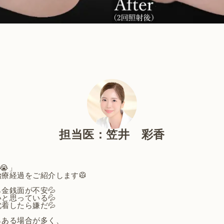
担当医：笠井 彩香
😭」
療経過をご紹介します🥼
金銭面が不安💦
と思っている💦
着したら嫌だ💦
らある場合が多く、