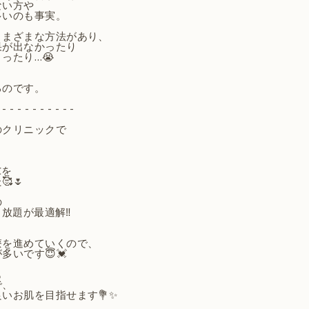
ない方や
多いのも事実。
さまざまな方法があり、
果が出なかったり
ったり…😭
るのです。
 - - - - - - - - - -
のクリニックで
Cを
🌷
の
り放題が最適解‼️
療を進めていくので、
いです😇💓
も
で、
いお肌を目指せます💐✨