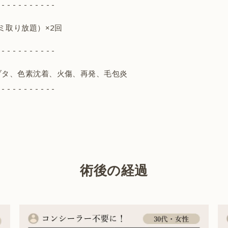
 - - - - - - - - - -
ミ取り放題）×2回
 - - - - - - - - - -
ブタ、色素沈着、火傷、再発、毛包炎
 - - - - - - - - - -
術後の経過