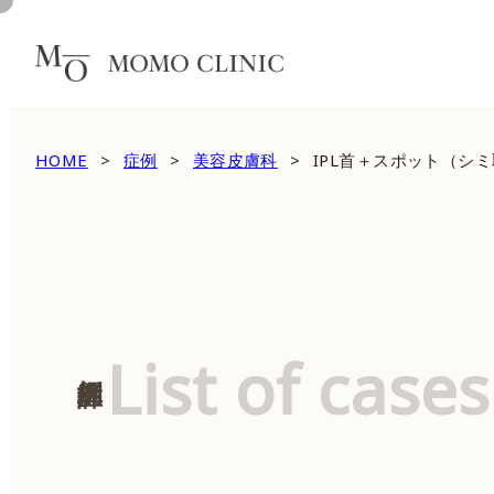
HOME
症例
美容皮膚科
IPL首＋スポット（シミ
List of cases
症例詳細