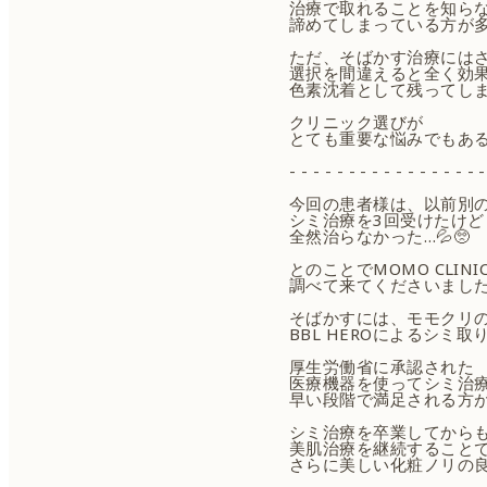
治療で取れることを知ら
諦めてしまっている方が
ただ、そばかす治療には
選択を間違えると全く効
色素沈着として残ってしま
クリニック選びが
とても重要な悩みでもあ
- - - - - - - - - - - - - - - - -
今回の患者様は、以前別
シミ治療を3回受けたけど
全然治らなかった…💦🥺
とのことでMOMO CLINI
調べて来てくださいました
そばかすには、モモクリ
BBL HEROによるシミ取
厚生労働省に承認された
医療機器を使ってシミ治
早い段階で満足される方が多
シミ治療を卒業してから
美肌治療を継続すること
さらに美しい化粧ノリの良