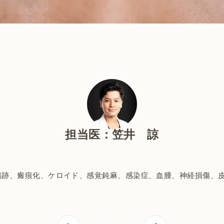
担当医：笠井 諒
傷跡、瘢痕化、ケロイド、感覚鈍麻、感染症、血腫、神経損傷、