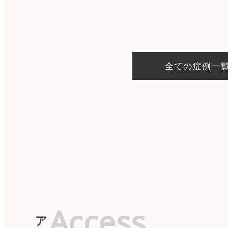
稿
ナ
ビ
ゲ
ー
シ
全ての症例一
ョ
ン
Access