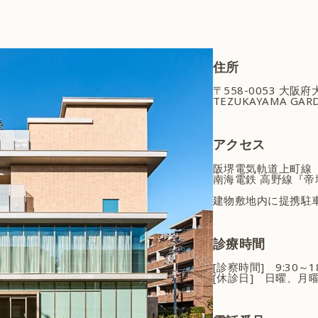
住所
〒558-0053 大阪
TEZUKAYAMA GARD
アクセス
阪堺電気軌道上町線
南海電鉄 高野線『帝
建物敷地内に提携駐
診療時間
[診察時間] 9:30～
[休診日] 日曜、月