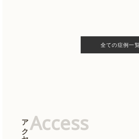
投
稿
ナ
ビ
ゲ
ー
シ
全ての症例一
ョ
ン
Access
アクセス