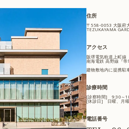
住所
〒558-0053 大阪
TEZUKAYAMA GARD
アクセス
阪堺電気軌道上町線
南海電鉄 高野線『帝
建物敷地内に提携駐
診療時間
[診察時間] 9:30～
[休診日] 日曜、月
電話番号