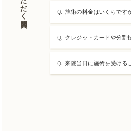
Q.
施術の料金はいくらです
A.
施術内容によって料金は異なり
Q.
クレジットカードや分割
→ 料金表ページへ
A.
はい、クレジットカードや医療
Q.
来院当日に施術を受ける
A.
ドクターの判断やご希望の施術
術をご希望の場合は、ご予約の