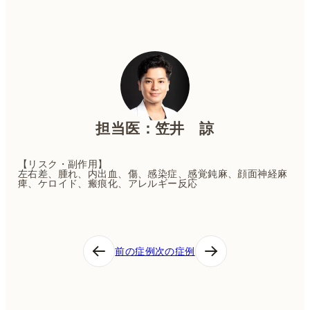
担当医：笠井 諒
【リスク・副作用】
左右差、腫れ、内出血、傷、感染症、感覚鈍麻、顔面神経麻
痺、ケロイド、瘢痕化、アレルギー反応
投
前の症例
次の症例
稿
ナ
ビ
ゲ