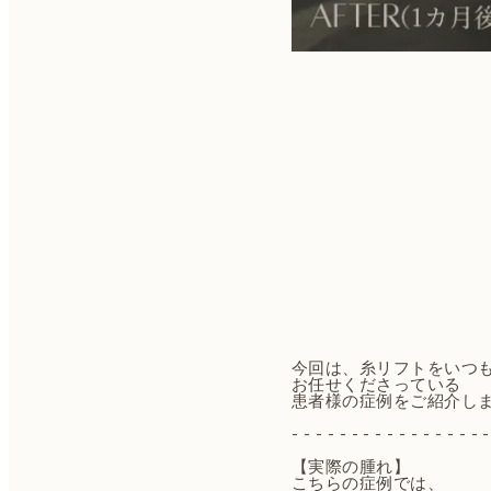
今回は、糸リフトをいつ
お任せくださっている
患者様の症例をご紹介します
- - - - - - - - - - - - - - - - -
【実際の腫れ】
こちらの症例では、