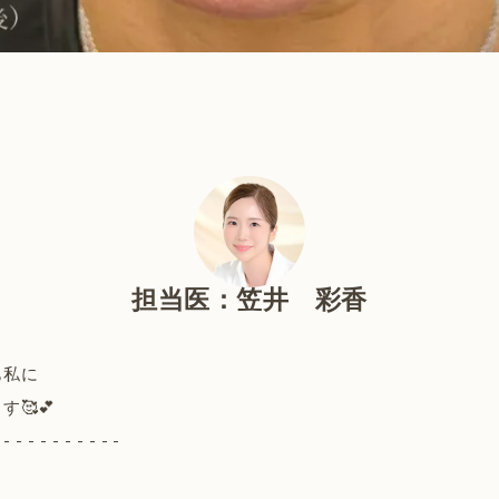
担当医：笠井 彩香
も私に
🥰💕
 - - - - - - - - - -