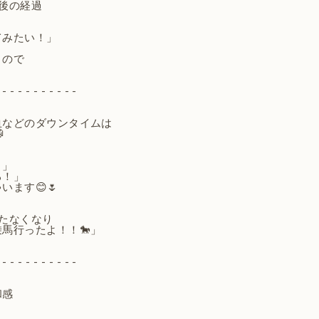
後の経過
てみたい！」
くので
 - - - - - - - - - -
血などのダウンタイムは

！」
る！」
ます😊🌷
たなくなり
馬行ったよ！！🐎」
 - - - - - - - - - -
和感