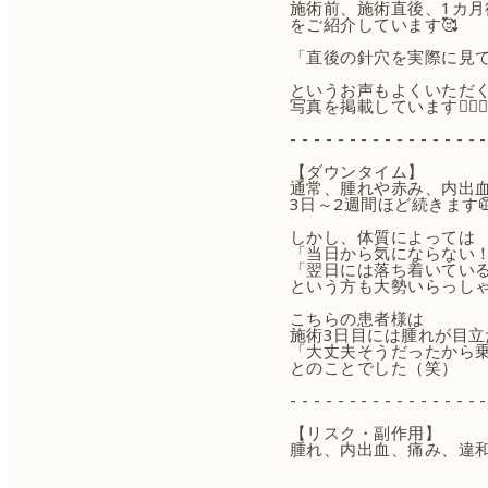
施術前、施術直後、1カ月
をご紹介しています🥰
「直後の針穴を実際に見
というお声もよくいただ
写真を掲載しています🙇🏻‍♀️
- - - - - - - - - - - - - - - - -
【ダウンタイム】
通常、腫れや赤み、内出
3日～2週間ほど続きます
しかし、体質によっては
「当日から気にならない
「翌日には落ち着いてい
という方も大勢いらっしゃい
こちらの患者様は
施術3日目には腫れが目立
「大丈夫そうだったから乗
とのことでした（笑）
- - - - - - - - - - - - - - - - -
【リスク・副作用】
腫れ、内出血、痛み、違