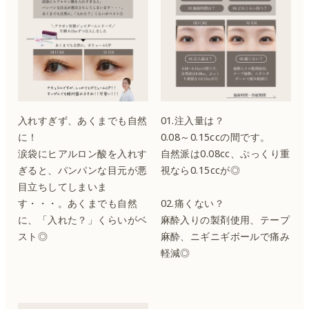
入れすぎず、あくまでも自然
01.注入量は？
に！
0.08～0.15ccの間です。
涙袋にヒアルロン酸を入れす
自然派は0.08cc、ぷっくり重
ぎると、パンパンな目元が悪
視なら0.15ccが◎
目立ちしてしまいま
す・・・。あくまでも自然
02.痛くない？
に、「入れた？」くらいがベ
麻酔入りの製剤使用、テープ
スト◎
麻酔、ニギニギボールで痛み
軽減◎