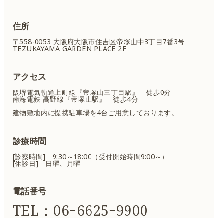
住所
〒558-0053 大阪府大阪市住吉区
帝塚山中3丁目7番3号
TEZUKAYAMA GARDEN PLACE 2F
アクセス
阪堺電気軌道上町線『帝塚山三丁目駅』 徒歩0分
南海電鉄 高野線『帝塚山駅』 徒歩4分
建物敷地内に提携駐車場を4台ご用意しております。
診療時間
[診察時間] 9:30～18:00（受付開始時間9:00～）
[休診日] 日曜、月曜
電話番号
TEL：06ｰ6625ｰ9900