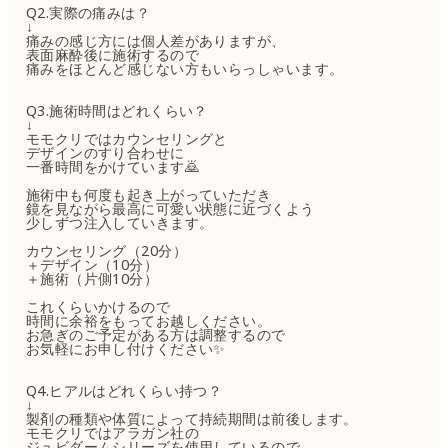
Q2.実際の痛みは？
↓
痛みの感じ方には個人差がありますが、
表面麻酔後に施術するので
痛みをほとんど感じない方もいらっしゃいます。
Q3.施術時間はどれくらい？
↓
モモクリではカウンセリングと
デザインのすり合わせに
一番時間をかけています🙇
施術中も何度も起き上がっていただき
鏡を見ながら最高に可愛い状態に近づくよう
少しずつ注入していきます。
カウンセリング（20分）
＋デザイン（10分）
＋施術（片側10分）
これくらいかけるので
時間に余裕をもってお越しください。
お急ぎのご予定がある方は調整するので
お気軽にお申し付けください✨
Q4.ヒアルはどれくらい持つ？
↓
製剤の種類や体質によって持続期間は前後します。
モモクリではアラガン社の
ジュビダームシリーズを使用しているので