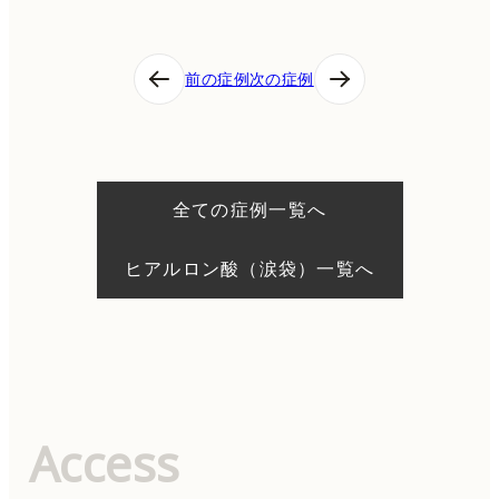
投
前の症例
次の症例
稿
ナ
ビ
ゲ
ー
シ
全ての症例一覧へ
ョ
ン
ヒアルロン酸（涙袋）一覧へ
Access