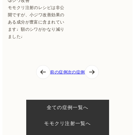
③シワ改善
モモクリ注射のレシピは非公
開ですが、小ジワ改善効果の
ある成分が豊富に含まれてい
ます♩額のシワがかなり減り
ました♩
投
前の症例
次の症例
稿
ナ
ビ
ゲ
ー
シ
全ての症例一覧へ
ョ
ン
モモクリ注射一覧へ