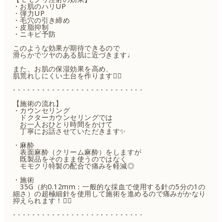
・お肌のハリUP
・弾力UP
・毛穴の引き締め
・皮脂抑制
・ニキビ予防
このような効果が期待できるので
滑らかでツヤのある肌に近づきます♩
また、お肌の保湿効果を高め、
肌荒れしにくい土台を作ります🪏🪴
- - - - - - - - - - - - - - - - - - - - - - - - - - -
【施術の流れ】
・カウンセリング
ドクターカウンセリングでは
お一人おひとり時間をかけて
丁寧にお話させていただきます✨
・麻酔
表面麻酔（クリーム麻酔）をしますが
既製品をそのまま使うのではなく
モモクリ特製の配合で痛みを軽減◎
・施術
35G（約0.12mm：一般的な採血で使用する針の5分の1の
細さ）の超極細針を使用して施術を進めるので痛みがかなり
抑えられます！👌🏻
- - - - - - - - - - - - - - - - - - - - - - - - - - -