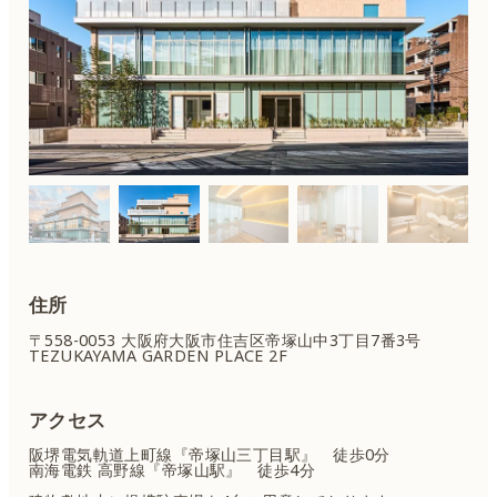
住所
〒558-0053 大阪府大阪市住吉区
帝塚山中3丁目7番3号
TEZUKAYAMA GARDEN PLACE 2F
アクセス
阪堺電気軌道上町線『帝塚山三丁目駅』 徒歩0分
南海電鉄 高野線『帝塚山駅』 徒歩4分