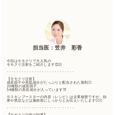
担当医：笠井 彩香
今回はモモクリで大人気の
モモクリ注射をご紹介します👏🏻
- - - - - - - - - - - - - - - - - - - - - - - - - - -
【モモクリ注射】
成長因子や美肌成分がたっぷりと配合された製剤◎
20種類の成長因子、
54種類の美容成分が入っています🍑
※スキンブースターの内容（レシピ）は企業秘密ですが、効
果や禁忌などは施術前にしっかりとお伝えいたします🙆🏻‍♀️
- - - - - - - - - - - - - - - - - - - - - - - - - - -
【モモクリ注射の効果】