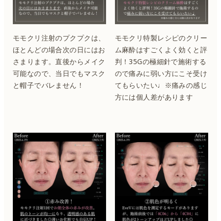
モモクリ注射のプクプクは、
モモクリ特製レシピのクリー
ほとんどの場合次の日にはお
ム麻酔はすごくよく効くと評
さまります。直後からメイク
判！35Gの極細針で施術する
可能なので、当日でもマスク
ので痛みに弱い方にこそ受け
と帽子でバレません！
てもらいたい♩※痛みの感じ
方には個人差があります