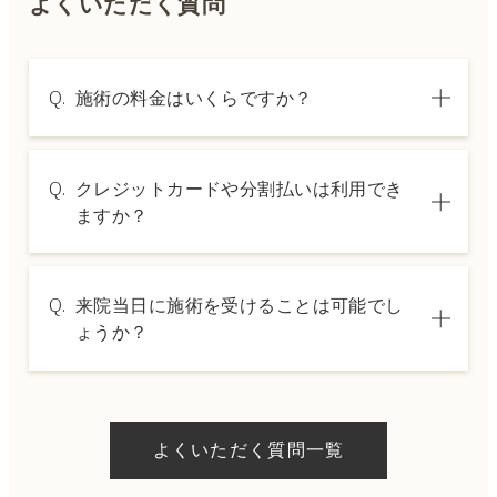
よくいただく質問
Q.
施術の料金はいくらですか？
A.
施術内容によって料金は異なります。詳しく
Q.
クレジットカードや分割払いは利用でき
は料金表ページをご確認いただくか、カウン
ますか？
セリングでご案内いたします。
A.
→ 料金表ページへ
はい、クレジットカードや医療ローンを利用
Q.
来院当日に施術を受けることは可能でし
した分割払いも可能です。詳細は受付スタッ
ょうか？
フにお問い合わせください。
A.
ドクターの判断やご希望の施術、当日のご予
約状況により異なりますが、当日にお受けい
よくいただく質問一覧
ただける施術もございます。当日の施術をご
希望の場合は、ご予約の際にお気軽にご相談