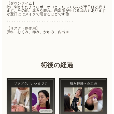
【ダウンタイム】
蚊に刺されたようなポコポコとしたふくらみが半日ほど残り
ます。その他、赤みや腫れ、内出血が生じる場合もあります
が翌日にはメイクで隠せるほどです🥰
- - - - - - - - - - - - - - - - - - - - - - - - - - -
【リスク・副作用】
腫れ、むくみ、赤み、かゆみ、内出血
術後の経過