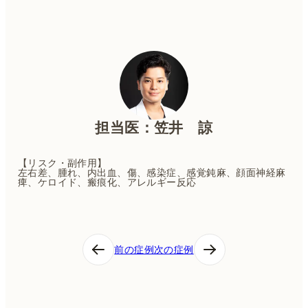
担当医：笠井 諒
【リスク・副作用】
左右差、腫れ、内出血、傷、感染症、感覚鈍麻、顔面神経麻
痺、ケロイド、瘢痕化、アレルギー反応
投
前の症例
次の症例
稿
ナ
ビ
ゲ