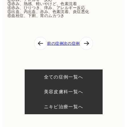
③赤み、熱感、軽いやけど、色素沈着
④赤み、ひりつき、痒み、アレルギー反応
⑤出血、内出血、赤み、色素沈着、炎症悪化
⑥血栓症、下痢、胃のムカつき
投
前の症例
次の症例
稿
ナ
ビ
ゲ
ー
シ
全ての症例一覧へ
ョ
ン
美容皮膚科一覧へ
ニキビ治療一覧へ