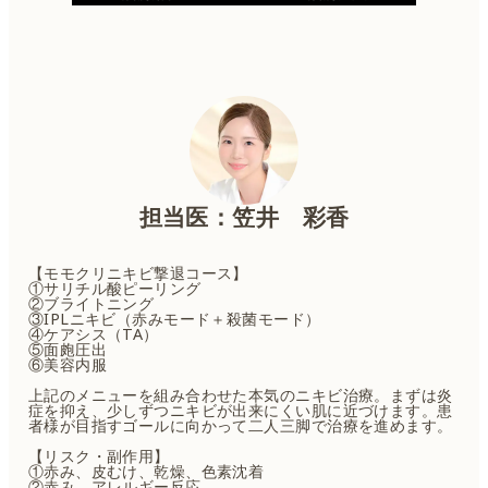
担当医：笠井 彩香
【モモクリニキビ撃退コース】
①サリチル酸ピーリング
②ブライトニング
③IPLニキビ（赤みモード＋殺菌モード）
④ケアシス（TA）
⑤面皰圧出
⑥美容内服
上記のメニューを組み合わせた本気のニキビ治療。まずは炎
症を抑え、少しずつニキビが出来にくい肌に近づけます。患
者様が目指すゴールに向かって二人三脚で治療を進めます。
【リスク・副作用】
①赤み、皮むけ、乾燥、色素沈着
②赤み、アレルギー反応