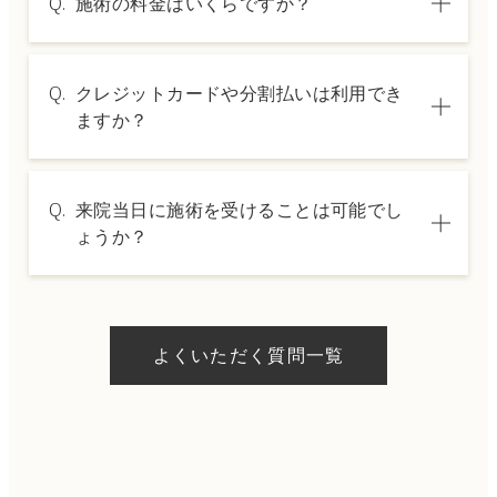
Q.
施術の料金はいくらですか？
A.
施術内容によって料金は異なります。詳しく
Q.
クレジットカードや分割払いは利用でき
は料金表ページをご確認いただくか、カウン
ますか？
セリングでご案内いたします。
A.
→ 料金表ページへ
はい、クレジットカードや医療ローンを利用
Q.
来院当日に施術を受けることは可能でし
した分割払いも可能です。詳細は受付スタッ
ょうか？
フにお問い合わせください。
A.
ドクターの判断やご希望の施術、当日のご予
約状況により異なりますが、当日にお受けい
よくいただく質問一覧
ただける施術もございます。当日の施術をご
希望の場合は、ご予約の際にお気軽にご相談
ください。