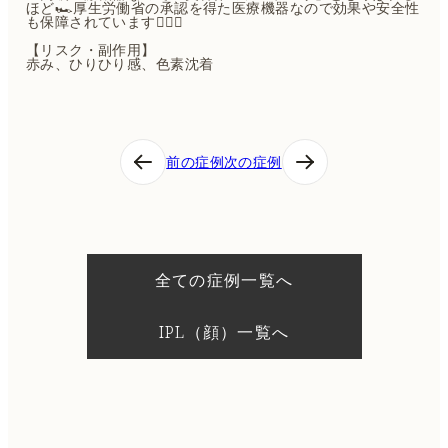
ほど🏎️厚生労働省の承認を得た医療機器なので効果や安全性
も保障されています🙇🏻‍♀️
【リスク・副作用】
赤み、ひりひり感、色素沈着
投
前の症例
次の症例
稿
ナ
ビ
ゲ
ー
シ
全ての症例一覧へ
ョ
ン
IPL（顔）一覧へ