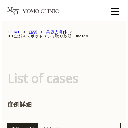
HOME
症例
美容皮膚科
IPL全顔＋スポット（シミ取り放題）#2168
List of cases
症例詳細