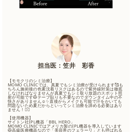
担当医：笠井 彩香
【モモクリのシミ治療】
MOMO CLINICでは、真夏でもシミ治療が受けられます🥰も
ちろん施術後の色素沈着リスクはあるので紫外線対策は徹底
しなければなりませんが真夏でもシミ取り放題のスポット照
射が可能です🥼テープ貼りも不要なのでダウンタイム中の不
快さがありません☺️✨直後からメイクも可能で汗をかいても
問題ないため夏だからといってシミ治療を諦める必要はあり
ません！👌🏻
【使用機器】
サイトン社IPL機器「BBL HERO」
MOMO CLINICではアメリカ製のIPL機器を導入しています
🥼高級医療機器なので「美容界のフェラーリ」とも呼ばれる