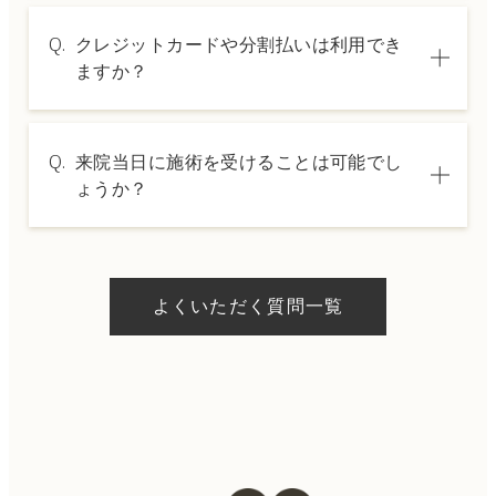
A.
施術内容によって料金は異なります。詳しく
Q.
クレジットカードや分割払いは利用でき
は料金表ページをご確認いただくか、カウン
ますか？
セリングでご案内いたします。
A.
→ 料金表ページへ
はい、クレジットカードや医療ローンを利用
Q.
来院当日に施術を受けることは可能でし
した分割払いも可能です。詳細は受付スタッ
ょうか？
フにお問い合わせください。
A.
ドクターの判断やご希望の施術、当日のご予
約状況により異なりますが、当日にお受けい
よくいただく質問一覧
ただける施術もございます。当日の施術をご
希望の場合は、ご予約の際にお気軽にご相談
ください。