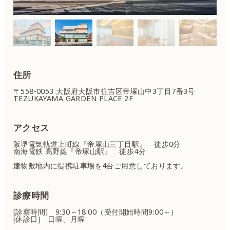
住所
〒558-0053 大阪府大阪市住吉区
帝塚山中3丁目7番3号
TEZUKAYAMA GARDEN PLACE 2F
アクセス
阪堺電気軌道上町線『帝塚山三丁目駅』 徒歩0分
南海電鉄 高野線『帝塚山駅』 徒歩4分
建物敷地内に提携駐車場を4台ご用意しております。
診療時間
[診察時間] 9:30～18:00（受付開始時間9:00～）
[休診日] 日曜、月曜