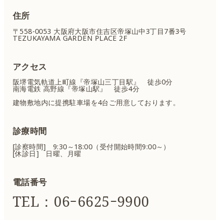
住所
〒558-0053 大阪府大阪市住吉区
帝塚山中3丁目7番3号
TEZUKAYAMA GARDEN PLACE 2F
アクセス
阪堺電気軌道上町線『帝塚山三丁目駅』 徒歩0分
南海電鉄 高野線『帝塚山駅』 徒歩4分
建物敷地内に提携駐車場を4台ご用意しております。
診療時間
[診察時間] 9:30～18:00（受付開始時間9:00～）
[休診日] 日曜、月曜
電話番号
TEL：06ｰ6625ｰ9900