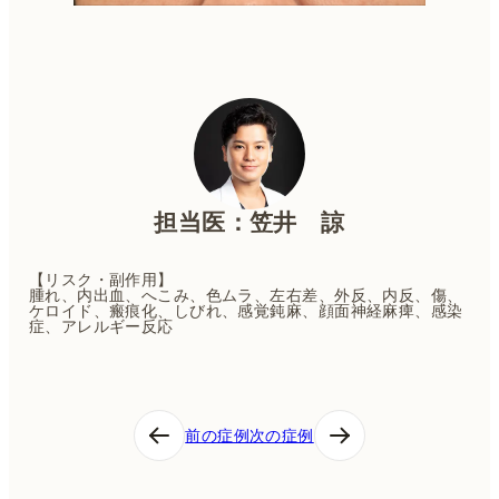
担当医：笠井 諒
【リスク・副作用】
腫れ、内出血、へこみ、色ムラ、左右差、外反、内反、傷、
ケロイド、瘢痕化、しびれ、感覚鈍麻、顔面神経麻痺、感染
症、アレルギー反応
投
前の症例
次の症例
稿
ナ
ビ