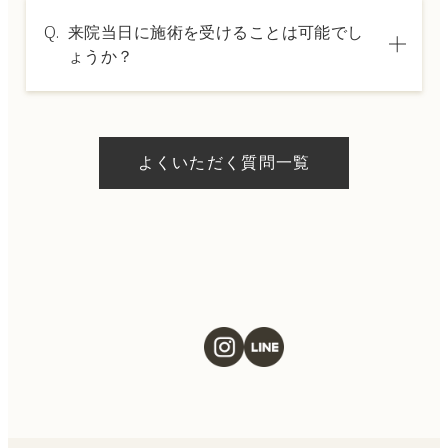
A.
→ 料金表ページへ
はい、クレジットカードや医療ローンを利用
Q.
来院当日に施術を受けることは可能でし
した分割払いも可能です。詳細は受付スタッ
ょうか？
フにお問い合わせください。
A.
ドクターの判断やご希望の施術、当日のご予
約状況により異なりますが、当日にお受けい
よくいただく質問一覧
ただける施術もございます。当日の施術をご
希望の場合は、ご予約の際にお気軽にご相談
ください。