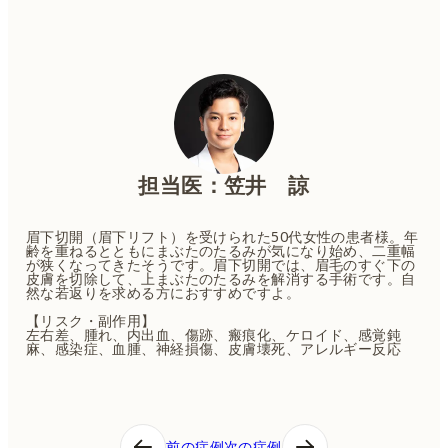
担当医：笠井 諒
眉下切開（眉下リフト）を受けられた50代女性の患者様。年
齢を重ねるとともにまぶたのたるみが気になり始め、二重幅
が狭くなってきたそうです。眉下切開では、眉毛のすぐ下の
皮膚を切除して、上まぶたのたるみを解消する手術です。自
然な若返りを求める方におすすめですよ。
【リスク・副作用】
左右差、腫れ、内出血、傷跡、瘢痕化、ケロイド、感覚鈍
麻、感染症、血腫、神経損傷、皮膚壊死、アレルギー反応
投
前の症例
次の症例