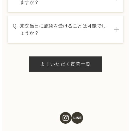
ますか？
セリングでご案内いたします。
A.
→ 料金表ページへ
はい、クレジットカードや医療ローンを利用
Q.
来院当日に施術を受けることは可能でし
した分割払いも可能です。詳細は受付スタッ
ょうか？
フにお問い合わせください。
A.
ドクターの判断やご希望の施術、当日のご予
約状況により異なりますが、当日にお受けい
よくいただく質問一覧
ただける施術もございます。当日の施術をご
希望の場合は、ご予約の際にお気軽にご相談
ください。