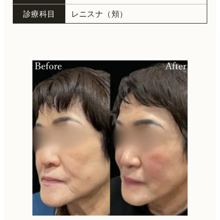
診療科目
レニスナ（頬）