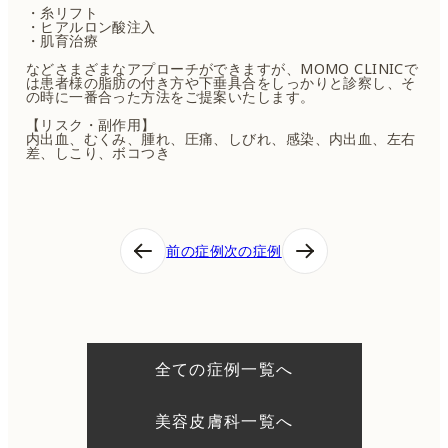
・糸リフト
・ヒアルロン酸注入
・肌育治療
などさまざまなアプローチができますが、MOMO CLINICで
は患者様の脂肪の付き方や下垂具合をしっかりと診察し、そ
の時に一番合った方法をご提案いたします。
【リスク・副作用】
内出血、むくみ、腫れ、圧痛、しびれ、感染、内出血、左右
差、しこり、ボコつき
投
前の症例
次の症例
稿
ナ
ビ
ゲ
ー
シ
全ての症例一覧へ
ョ
ン
美容皮膚科一覧へ