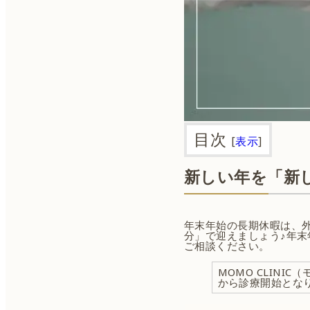
目次
[
表示
]
新しい年を「新
年末年始の長期休暇は、
分」で迎えましょう♪年
ご相談ください。
MOMO CLINI
から診療開始とな