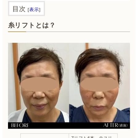
目次
[
表示
]
糸リフトとは？
Zリフト6本、テスリ