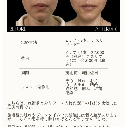
Zリフト8本、テスリ
治療方法
フト6本
Zリフト1本：22,000
円（税込）テスリフ
費用
ト1本：66,000円（税
込）
期間
施術前、施術翌日
赤み、腫れ、むく
み、内出血、凹凸、
リスク・副作用
違和感、痛み、細菌
感染
こちらは、施術前と糸リフトを入れた翌日のお顔を比較した
症例写真です。
施術後の腫れやダウンタイム中の経過には個人差があります
が、こちらの患者様は腫れがほとんど出ませんでした。
翌日から普段通りの生活を送れることがほとんどですよ。