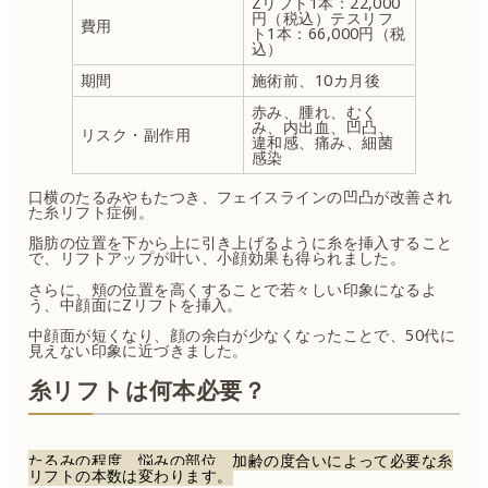
Zリフト1本：22,000
円（税込）テスリフ
費用
ト1本：66,000円（税
込）
期間
施術前、10カ月後
赤み、腫れ、むく
み、内出血、凹凸、
リスク・副作用
違和感、痛み、細菌
感染
口横のたるみやもたつき、フェイスラインの凹凸が改善され
た糸リフト症例。
脂肪の位置を下から上に引き上げるように糸を挿入すること
で、リフトアップが叶い、小顔効果も得られました。
さらに、頬の位置を高くすることで若々しい印象になるよ
う、中顔面にZリフトを挿入。
中顔面が短くなり、顔の余白が少なくなったことで、50代に
見えない印象に近づきました。
糸リフトは何本必要？
たるみの程度、悩みの部位、加齢の度合いによって必要な糸
リフトの本数は変わります。