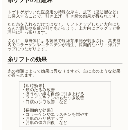
トゲトゲがついた医療用の特殊な糸を、皮下（脂肪層など）
に挿入することで、引き上げ・引き締め効果が得られます。
ただ糸を入れるだけではなく、リフトアップしたい方向にた
るんだ脂肪や皮膚が引きあがるよう、上方向にグッグッと物
理的に引っ張ります。
さらに、糸自体による刺激で線維芽細胞が刺激され、真皮層
内でコラーゲンやエラスチンが増生、長期的なハリ・弾力ア
ップにつながります。
糸リフトの効果
糸の種類によって効果は異なりますが、主に次のような効果
が得られます。
【即時効果】
・頬のたるみ改善
・ほうれい線を自然に引き上げる
・フェイスラインのもたつき改善
・口横のシワ改善 など
【長期的な効果】
・コラーゲンやエラスチンを増やす
・お肌のハリ感アップ
・お肌の弾力回復 など