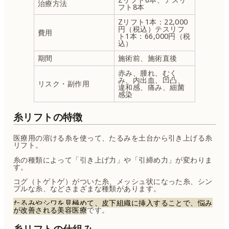
治療方法
フト8本
Zリフト1本：22,000
円（税込）テスリフ
費用
ト1本：66,000円（税
込）
期間
施術前、施術直後
赤み、腫れ、むく
み、内出血、凹凸、
リスク・副作用
違和感、痛み、細菌
感染
糸リフトの特徴
医療用の溶ける糸を使って、たるみを土台から引き上げる糸
リフト。
糸の種類によって「引き上げ力」や「引締め力」が変わりま
す。
コグ（トゲトゲ）がついた糸、メッシュ状になった糸、シン
プルな糸、などさまざまな種類があります。
たるみやシワを見極めて、皮下組織に挿入することで、悩み
が改善される美容医療
です。
糸リフトの仕組み