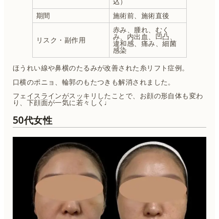
込）
期間
施術前、施術直後
赤み、腫れ、むく
み、内出血、凹凸、
リスク・副作用
違和感、痛み、細菌
感染
ほうれい線や鼻横のたるみが改善された糸リフト症例。
口横のポニョ、輪郭のもたつきも解消されました。
フェイスラインがスッキリしたことで、お顔の形自体も変わ
り、下顔面が一気に若々しく♩
50代女性