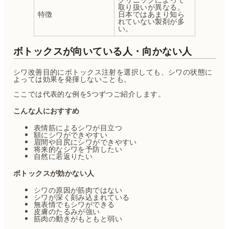
取り扱いが異なる。
特徴
日本ではあまり知ら
れていない製剤が多
い。
ボトックスが向いている人・向かない人
シワ改善目的にボトックス注射を選択しても、シワの状態に
よっては効果を発揮しないことも。
ここでは代表的な例を5つずつご紹介します。
こんな人におすすめ
表情筋によるシワが目立つ
額にシワができやすい
眉間や目尻にシワができやすい
将来的なシワを予防したい
自然に若返りたい
ボトックスが効かない人
シワの原因が筋肉ではない
シワが深く刻み込まれている
無表情でもシワができる
皮膚のたるみが強い
筋肉の動きがもともと弱い