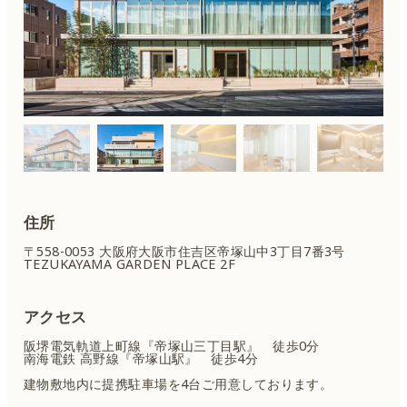
住所
〒558-0053 大阪府大阪市住吉区
帝塚山中3丁目7番3号
TEZUKAYAMA GARDEN PLACE 2F
アクセス
阪堺電気軌道上町線『帝塚山三丁目駅』 徒歩0分
南海電鉄 高野線『帝塚山駅』 徒歩4分
建物敷地内に提携駐車場を4台ご用意しております。