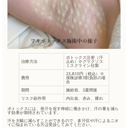
ボトックス注射（汗
治療方法
止め）※グラクソス
ミスクライン社製
23,810円（税込）※
費用
保険診療3割負担の場
合
期間
施術前、2週間後
リスク副作用
内出血、赤み、腫れ
ボトックスには、発汗を促す神経に働きかけ、汗の量を減ら
す効果が期待されています。
汗を大幅に減らすことができるので、多汗症や汗によるニオ
イに悩まれている方は受診してみてください。