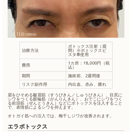
ボトックス注射（眉
治療方法
間）※ボトックスビ
スタ®使用
1カ所：18,000円（税
費用
込）
期間
施術前、2週間後
リスク副作用
内出血、赤み、腫れ
眉をひそめる皺眉筋（すうびきん／しゅうびきん）、目尻に
シワをつくる眼輪筋（がんりんきん）、おでこにシワをつく
る前頭筋（ぜんとうきん）などにボトックスを注入すること
で、表情筋によるシワを抑えます。
オトガイ筋への注入では、梅干しジワが改善されます。
エラボトックス