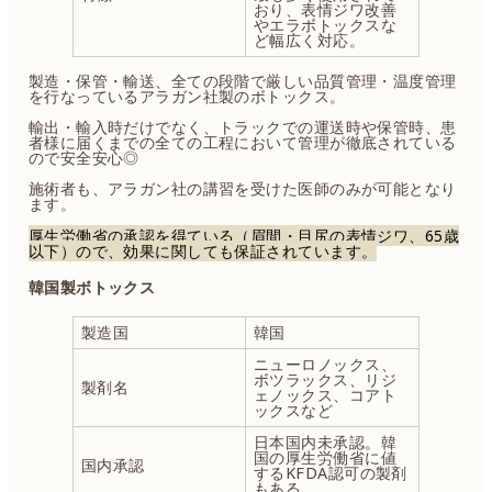
おり、表情ジワ改善
やエラボトックスな
ど幅広く対応。
製造・保管・輸送、全ての段階で厳しい品質管理・温度管理
を行なっているアラガン社製のボトックス。
輸出・輸入時だけでなく、トラックでの運送時や保管時、患
者様に届くまでの全ての工程において管理が徹底されている
ので安全安心◎
施術者も、アラガン社の講習を受けた医師のみが可能となり
ます。
厚生労働省の承認を得ている（眉間・目尻の表情ジワ、65歳
以下）ので、効果に関しても保証されています。
韓国製ボトックス
製造国
韓国
ニューロノックス、
ボツラックス、リジ
製剤名
ェノックス、コアト
ックスなど
日本国内未承認。韓
国の厚生労働省に値
国内承認
するKFDA認可の製剤
もある。