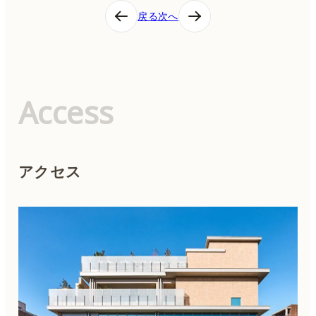
投
戻る
次へ
稿
ナ
ビ
ゲ
ー
シ
Access
ョ
ン
アクセス