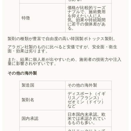
価格が比較的リーズ
ナブルで、施術費用
を抑えたい人に人
特徴
気。効果や持続期間
に若干の個体差があ
る。
製剤の種類が豊富で自由度の高い韓国製ボトックス製剤。
アラガン社製のものに比べると安価ですが、安全面・衛生
面・効果は劣ります。
また、結果に個人差が出やすいため、施術者の技術力や注入
量に影響されやすいです。
その他の海外製
製造国
その他の海外製
ディスポート（イギ
リス／フランス）、
製剤名
ゼオミン（ドイツ）
など
日本国内未承認。欧
国内承認
米では承認されてい
るものも多い。
クリニックによって