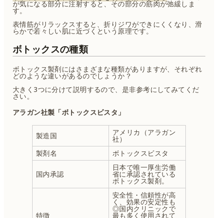
が気になる部分に注射すると、その部分の筋肉が弛緩しま
す。
表情筋がリラックスすると、折りジワができにくくなり、滑
らかで若々しい肌に近づくという原理です。
ボトックスの種類
ボトックス製剤にはさまざまな種類がありますが、それぞれ
どのような違いがあるのでしょうか？
大きく3つに分けて説明するので、是非参考にしてみてくだ
さい。
アラガン社製「ボトックスビスタ」
アメリカ（アラガン
製造国
社）
製剤名
ボトックスビスタ
日本で唯一厚生労働
国内承認
省に承認されている
ボトックス製剤。
安全性・信頼性が高
く、効果の安定性も
◎国内クリニックで
特徴
最も多く使用されて