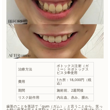
ボトックス注射（ガ
治療方法
ミー）※ボトックス
ビスタ®使用
1カ所：18,000円（税
費用
込）
期間
施術前、2週間後
リスク副作用
内出血、赤み、腫れ
歯茎のことを英語で「gum（ガム）」と言うことから、笑っ
た時に歯茎が見える笑顔は「ガミースマイル」と呼ばれてい