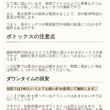
なで肩に悩んでいる方、韓国アイドルのように華奢なデコル
テラインが欲しい方にもピッタリの施術です◎
また、肩や首周りの筋肉が緊張することで、頭や眼球周辺の
血流が停滞します。
つまり、肩ボトックスが眼精疲労や頭痛の改善につながる可
能性もあるのです。
ボトックスの注意点
施術時間10分ほどととても手軽に受けられるボトックス注射
ですが、施術を受ける前に注意しておくべき点もいくつかあ
ります。
この記事では要点のみを記載するので、実際に受診した場合
は医師にしっかりと相談してくださいね。
ダウンタイムの目安
当院では34Gというとても細い針を使用して施術します。
ここまで細い針を使っているクリニックはあまりないのでは
ないでしょうか？
ですので、比較的痛みやダウンタイムは抑えられますが、そ
れでも針を刺すので、内出血（5日～2週間程度で消失）や腫