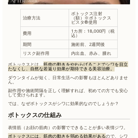
ボトックス注射
治療方法
（額）※ボトックス
ビスタ®使用
1カ所：18,000円（税
費用
込）
期間
施術前、2週間後
リスク副作用
内出血、赤み、腫れ
ボトックスとは、
筋肉の動きをやわらげることでシワを目立
たなくし、自然な若返り効果が期待できる美容治療。
ダウンタイムが短く、日常生活への影響もほとんどありませ
ん。
副作用や施術間隔を正しく理解すれば、初めての方でも安心
して受けられます。
では、なぜボトックスがシワに効果的なのでしょうか？
ボトックスの仕組み
表情筋（お顔の筋肉）の影響でできることが多い表情ジワ。
ボトックスには、筋肉の動きを弱める効果がある
ので、シワ