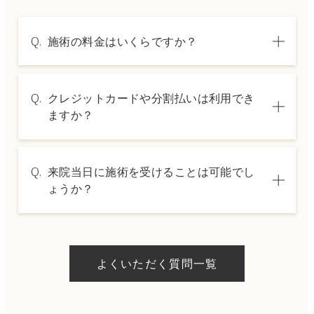
Q.
施術の料金はいくらですか？
A.
施術内容によって料金は異なります。詳しく
Q.
クレジットカードや分割払いは利用でき
は料金表ページをご確認いただくか、カウン
ますか？
セリングでご案内いたします。
A.
→ 料金表ページへ
はい、クレジットカードや医療ローンを利用
Q.
来院当日に施術を受けることは可能でし
した分割払いも可能です。詳細は受付スタッ
ょうか？
フにお問い合わせください。
A.
ドクターの判断やご希望の施術、当日のご予
約状況により異なりますが、当日にお受けい
よくいただく質問一覧
ただける施術もございます。当日の施術をご
希望の場合は、ご予約の際にお気軽にご相談
ください。