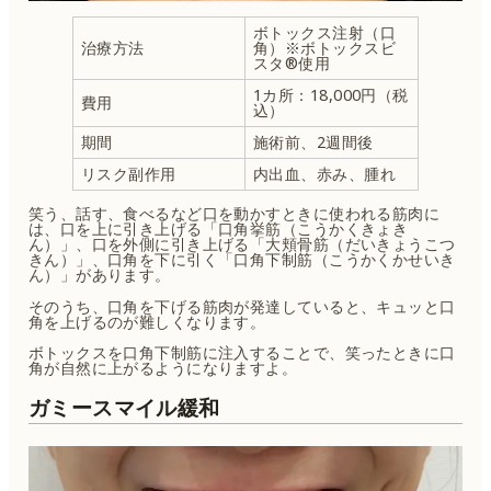
ボトックス注射（口
治療方法
角）※ボトックスビ
スタ®使用
1カ所：18,000円（税
費用
込）
期間
施術前、2週間後
リスク副作用
内出血、赤み、腫れ
笑う、話す、食べるなど口を動かすときに使われる筋肉に
は、口を上に引き上げる「口角挙筋（こうかくきょき
ん）」、口を外側に引き上げる「大頬骨筋（だいきょうこつ
きん）」、口角を下に引く「口角下制筋（こうかくかせいき
ん）」があります。
そのうち、口角を下げる筋肉が発達していると、キュッと口
角を上げるのが難しくなります。
ボトックスを口角下制筋に注入することで、笑ったときに口
角が自然に上がるようになりますよ。
ガミースマイル緩和